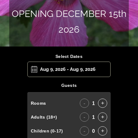
OPENING DECEMBER 15th
2026
Select Dates
Guests
-
+
1
Rooms
-
+
1
Adults (18+)
-
+
0
Children (0-17)