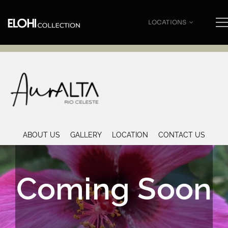
LOCATIONS
Saltar
al
contenido
ABOUT US
GALLERY
LOCATION
CONTACT US
Coming Soon